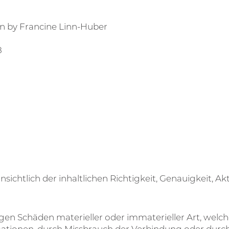
n by Francine Linn-Huber
8
chtlich der inhaltlichen Richtigkeit, Genauigkeit, Akt
 Schäden materieller oder immaterieller Art, welch
mationen, durch Missbrauch der Verbindung oder durc